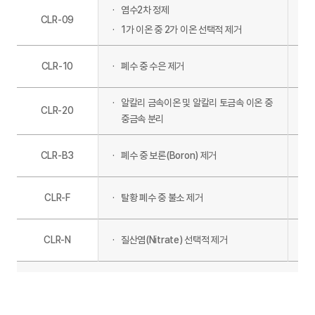
염수2차 정제
CLR-09
1가 이온 중 2가 이온 선택적 제거
CLR-10
폐수 중 수은 제거
알칼리 금속이온 및 알칼리 토금속 이온 중
CLR-20
중금속 분리
CLR-B3
폐수 중 보론(Boron) 제거
CLR-F
탈황 폐수 중 불소 제거
Am
CLR-N
질산염(Nitrate) 선택적 제거