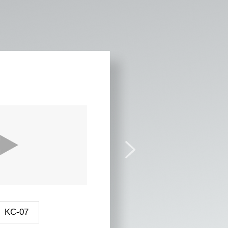
硬水软
推荐产品
KC-07
(SAC)