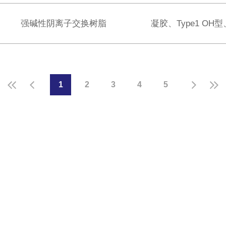
强碱性阴离子交换树脂
凝胶、Type1 OH
1
2
3
4
5