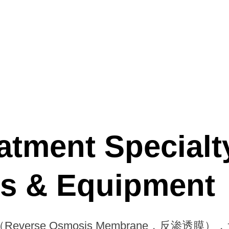
atment Specialt
s & Equipment
verse Osmosis Membrane，反渗透